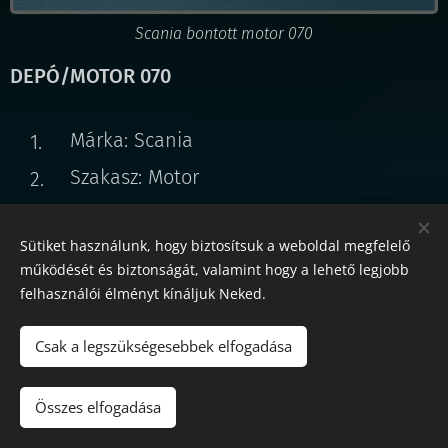
Scania bontott motor 070
DEPÓ/MOTOR 070
Márka: Scania
Szakasz: Motor
Cikkszám: TTP
Sütiket használunk, hogy biztosítsuk a weboldal megfelelő
Típus:
működését és biztonságát, valamint hogy a lehető legjobb
Gyártási év:
felhasználói élményt kínáljuk Neked.
Futott:
Csak a legszükségesebbek elfogadása
Garancia:
Info:
Összes elfogadása
Nagyobb kép >>