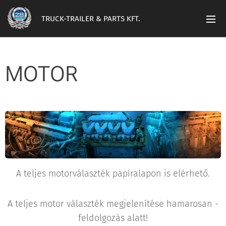
TRUCK-TRAILER & PARTS KFT.
MOTOR
A teljes motorválaszték papíralapon is elérhető.
A teljes motor választék megjelenítése hamarosan -
feldolgozás alatt!