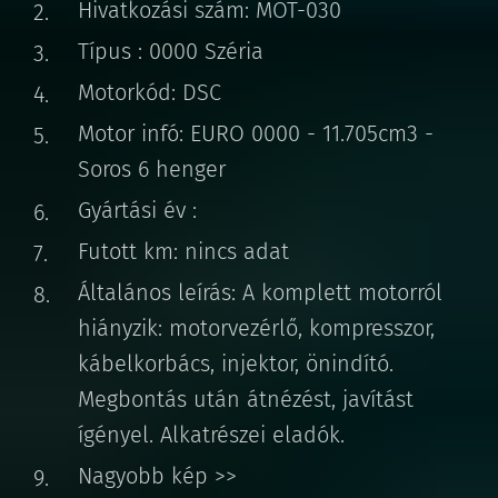
Hivatkozási szám: MOT-030
Típus : 0000 Széria
Motorkód: DSC
Motor infó: EURO 0000 - 11.705cm3 -
Soros 6 henger
Gyártási év :
Futott km: nincs adat
Általános leírás: A komplett motorról
hiányzik: motorvezérlő, kompresszor,
kábelkorbács, injektor, önindító.
Megbontás után átnézést, javítást
ígényel. Alkatrészei eladók.
Nagyobb kép >>