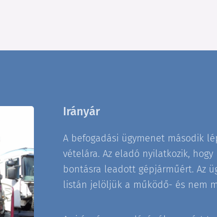
Irányár
A befogadási ügymenet második lé
vételára. Az eladó nyilatkozik, hog
bontásra leadott gépjárműért. Az üg
listán jelöljük a működő- és nem 