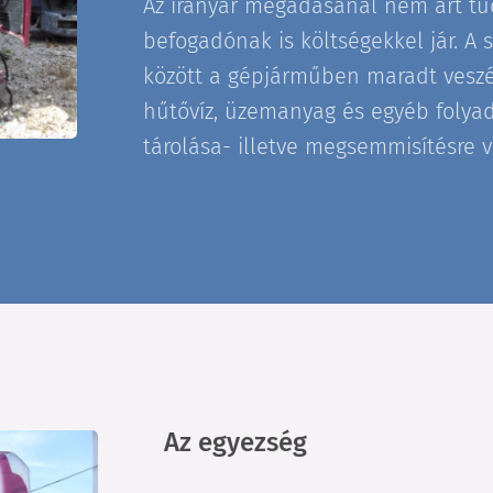
Az irányár megadásánál nem árt tud
befogadónak is költségekkel jár. A
között a gépjárműben maradt veszé
hűtővíz, üzemanyag és egyéb folyad
tárolása- illetve megsemmisítésre va
Az egyezség