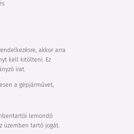
dés
ndelkezésre, akkor arra
t kell kitölteni. Ez
nyzó irat.
esen a gépjárművet,
embentartói lemondó
z üzemben tartó jogát.