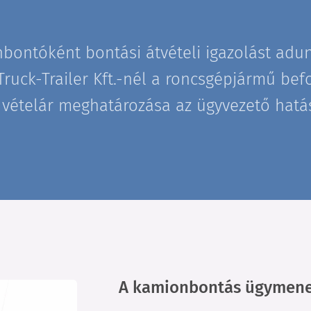
nbontóként bontási átvételi igazolást adun
 Truck-Trailer Kft.-nél a roncsgépjármű be
 vételár meghatározása az ügyvezető hatá
A kamionbontás ügymene