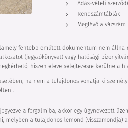
Adás-vételi szerző
Rendszámtáblák
Meglévő alvázszám
lamely fentebb említett dokumentum nem állna re
atkozatot (jegyzőkönyvet) vagy hatósági bizonyítvány
kérhető, hiszen eleve selejtezésre kerülne a hiá
setében, ha nem a tulajdonos vonatja ki személy
lteni.
egyezve a forgalmiba, akkor egy úgynevezett üz
teni, melyben a tulajdonos lemond (visszamondja) a