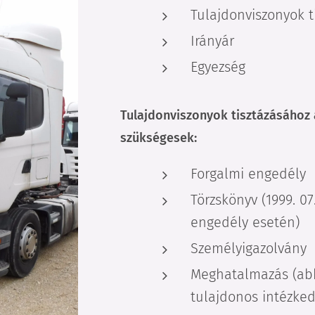
Tulajdonviszonyok t
Irányár
Egyezség
Tulajdonviszonyok tisztázásáho
szükségesek:
Forgalmi engedély
Törzskönyv (1999. 07.
engedély esetén)
Személyigazolvány
Meghatalmazás (ab
tulajdonos intézked