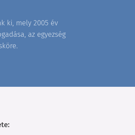
k ki, mely 2005 év
fogadása, az egyezség
sköre.
te: