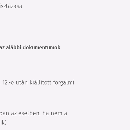
isztázása
z az alábbi dokumentumok
 12.-e után kiállított forgalmi
ban az esetben, ha nem a
ik)