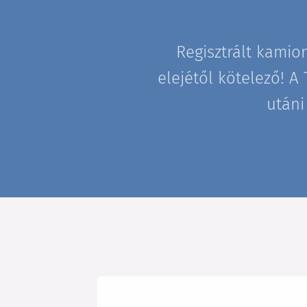
Regisztrált kamio
elejétől kötelező! A
utáni