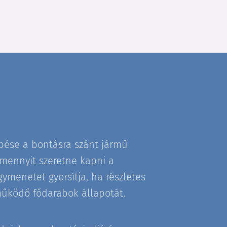
pése a bontásra szánt jármű
y mennyit szeretne kapni a
ymenetet gyorsítja, ha részletes
működő fődarabok állapotát.