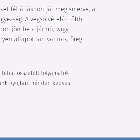
két fél álláspontját megismerve, a
gyezség. A végső vételár több
ábon jön be a jármű, vagy
milyen állapotban vannak, öreg
 tehát összetett folyamatok
nunk nyújtani minden kedves