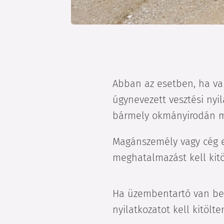
Abban az esetben, ha va
úgynevezett vesztési nyil
bármely okmányirodán meg
Magánszemély vagy cég e
meghatalmazást kell kitö
Ha üzembentartó van bej
nyilatkozatot kell kitöl