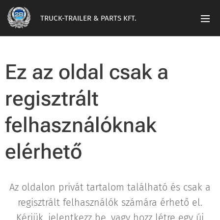
TRUCK-TRAILER & PARTS KFT.
Ez az oldal csak a
regisztrált
felhasználóknak
elérhető
Az oldalon privát tartalom található és csak a
regisztrált felhasználók számára érhető el.
Kérjük, jelentkezz be, vagy hozz létre egy új