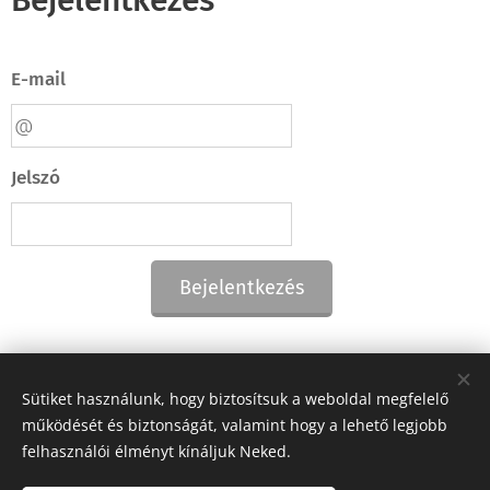
Bejelentkezés
E-mail
Jelszó
Bejelentkezés
Elfelejtetted jelszavad?
Sütiket használunk, hogy biztosítsuk a weboldal megfelelő
működését és biztonságát, valamint hogy a lehető legjobb
felhasználói élményt kínáljuk Neked.
©
TRUCK-TRAILER & PARTS KFT 1994-2022. Minden jog fenntartva!