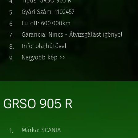
Típus: GRSO 905 R
Gyári Szám: 1102457
Futott: 600.000km
Garancia: Nincs - Átvizsgálást igényel
Info: olajhűtővel
Nagyobb kép >>
GRSO 905 R
Márka: SCANIA