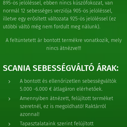
895-ös jelöléssel, ebben nincs kúszófokozat, van
normál 12 sebességes verziója 905-ös jelöléssel,
illetve egy erősített változata 925-ös jelöléssel (ez
utóbbi váltó még nem fordult meg nálunk).
A feltüntetett ár bontott termékre vonatkozik, mely
nincs átnézve!!!
SCANIA SEBESSÉGVÁLTÓ ÁRAK:
A bontott és ellenőrizetlen sebességváltók
5.000 -6.000 € átlagáron elérhetőek.
Amennyiben átnézett, felújított terméket
szeretnél, ez is megoldható! Raktárról
azonnal!
Tapasztalataink szerint felújított