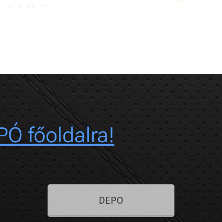
PÓ főoldalra!
DEPO