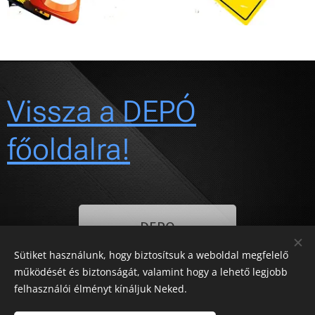
Vissza a DEPÓ
főoldalra!
DEPO
Sütiket használunk, hogy biztosítsuk a weboldal megfelelő
működését és biztonságát, valamint hogy a lehető legjobb
felhasználói élményt kínáljuk Neked.
©
TRUCK-TRAILER & PARTS KFT 1994-2022. Minden jog fenntartva!