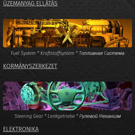
ÜZEMANYAG ELLÁTÁS
Fuel System * Kraftstoffsystem * Tопливная Cистема
KORMÁNYSZERKEZET
Steering Gear * Lenkgetriebe * Pулевой Mеханизм
ELEKTRONIKA