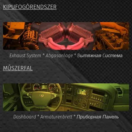
KIPUFOGÓRENDSZER
Exhaust System * Abgasanlage * Bытяжная Cистема
MŰSZERFAL
Dashboard * Armaturenbrett * Приборная Панель